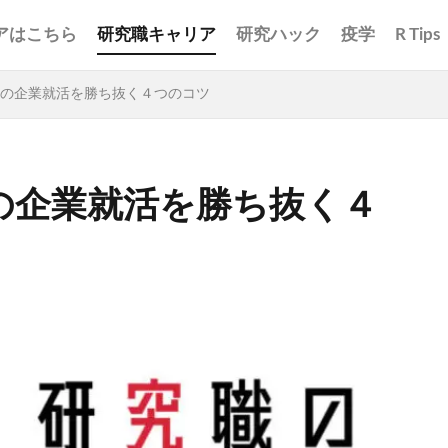
アはこちら
研究職キャリア
研究ハック
疫学
R Tips
の企業就活を勝ち抜く４つのコツ
の企業就活を勝ち抜く４