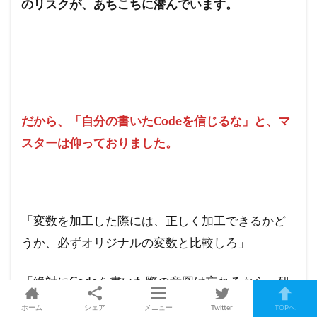
のリスクが、あちこちに潜んでいます。
だから、「自分の書いたCodeを信じるな」と、マ
スターは仰っておりました。
「変数を加工した際には、正しく加工できるかど
うか、必ずオリジナルの変数と比較しろ」
「絶対にCodeを書いた際の意図は忘れるから、研
究ノートをとるか、スクリプト内にコメントを入
ホーム
シェア
メニュー
Twitter
TOPへ