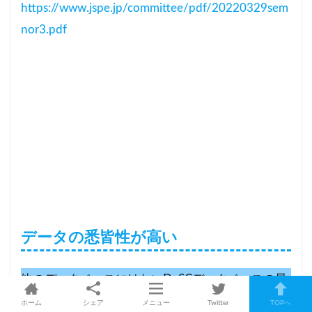
https://www.jspe.jp/committee/pdf/20220329sem
nor3.pdf
データの悉皆性が高い
他のデータベースにはないDeSCデータベースの最
大の魅力、
それはなんといっても悉皆性の高さ
で
ホーム
シェア
メニュー
Twitter
TOPへ