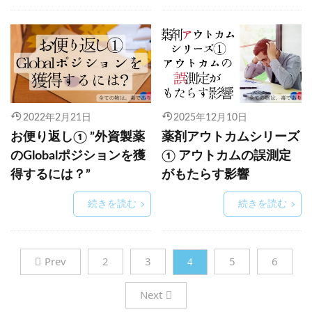
2022年2月21日
2025年12月10日
お便り返し① ”外資製薬
薬剤アウトカムシリーズ
のGlobalポジションを獲
① アウトカムの誤測定
得するには？”
がもたらす影響
続きを読む
続きを読む
Prev
2
3
5
6
4
Next