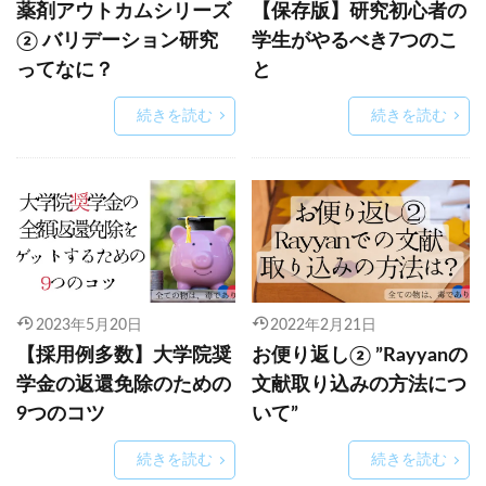
薬剤アウトカムシリーズ
【保存版】研究初心者の
② バリデーション研究
学生がやるべき7つのこ
ってなに？
と
続きを読む
続きを読む
2023年5月20日
2022年2月21日
【採用例多数】大学院奨
お便り返し② ”Rayyanの
学金の返還免除のための
文献取り込みの方法につ
9つのコツ
いて”
続きを読む
続きを読む