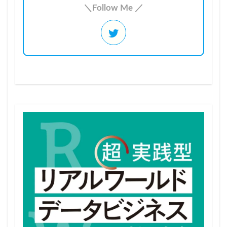
＼Follow Me ／